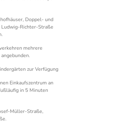
nhofhäuser, Doppel- und
 Ludwig-Richter-Straße
n.
 verkehren mehrere
V angebunden.
indergärten zur Verfügung
enen Einkaufszentrum an
fußläufig in 5 Minuten
osef-Müller-Straße,
ße.