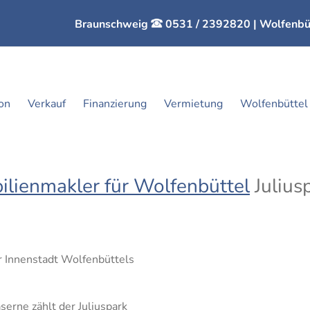
Braunschweig
0531 / 2392820
| Wolfenbü
con
Verkauf
Finanzierung
Vermietung
Wolfenbüttel
lienmakler für Wolfenbüttel
Julius
r Innenstadt Wolfenbüttels
erne zählt der Juliuspark