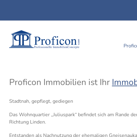
Skip
to
content
Profi
Proficon Immobilien ist Ihr
Immobi
Stadtnah, gepflegt, gediegen
Das Wohnquartier „Juliuspark“ befindet sich am Rande de
Richtung Linden.
Entstanden als Nachnutzung der ehemaligen Gneisenaukas