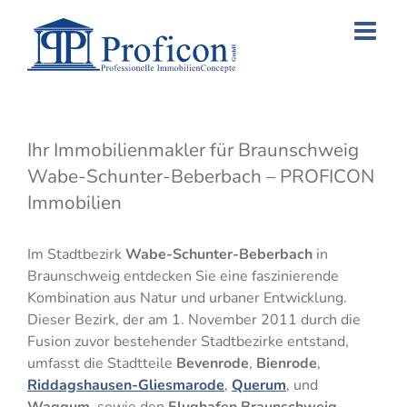
Skip
to
content
Ihr Immobilienmakler für Braunschweig
Wabe-Schunter-Beberbach – PROFICON
Immobilien
Im Stadtbezirk
Wabe-Schunter-Beberbach
in
Braunschweig entdecken Sie eine faszinierende
Kombination aus Natur und urbaner Entwicklung.
Dieser Bezirk, der am 1. November 2011 durch die
Fusion zuvor bestehender Stadtbezirke entstand,
umfasst die Stadtteile
Bevenrode
,
Bienrode
,
Riddagshausen-Gliesmarode
,
Querum
, und
Waggum
, sowie den
Flughafen Braunschweig-